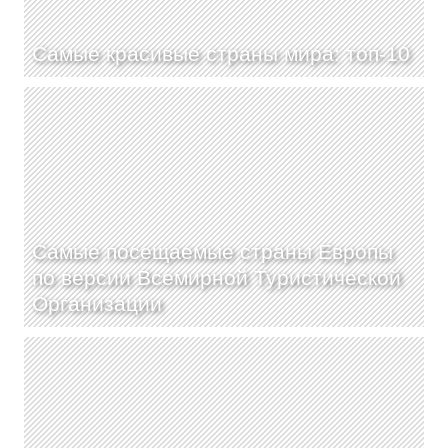
Самые красивые страны мира: топ-10
Самые посещаемые страны Европы
по версии Всемирной Туристической
Организации