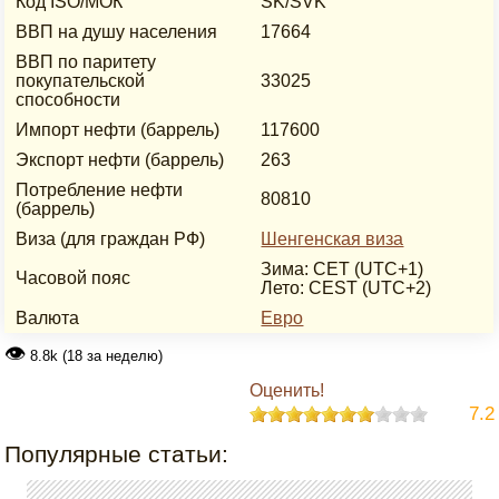
Код ISO/МОК
SK/SVK
ВВП на душу населения
17664
ВВП по паритету
покупательской
33025
способности
Импорт нефти (баррель)
117600
Экспорт нефти (баррель)
263
Потребление нефти
80810
(баррель)
Виза (для граждан РФ)
Шенгенская виза
Зима: CET (UTC+1)
Часовой пояс
Лето: CEST (UTC+2)
Валюта
Евро
👁
8.8k (18 за неделю)
Оценить!
7.2
Популярные статьи: