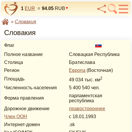
1
EUR
=
94.05
RUB
»
Словакия
Словакия
Флаг
Полное название
Словацкая Республика
Столица
Братислава
Регион
Европа
(Восточная)
2
Площадь
49 034 тыс. км
Численность населения
5 400 540 чел.
парламентская
Форма правления
республика
Дорожное движение
правостороннее
Член ООН
с 18.01.1993
Интернет-домен
.sk