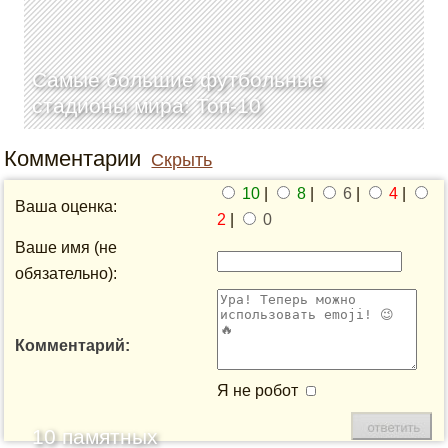
Самые большие футбольные
стадионы мира: Топ-10
Комментарии
Скрыть
10
|
8
|
6
|
4
|
Ваша оценка:
2
|
0
Ваше имя (не
обязательно):
Комментарий:
Я не робот
10 памятных